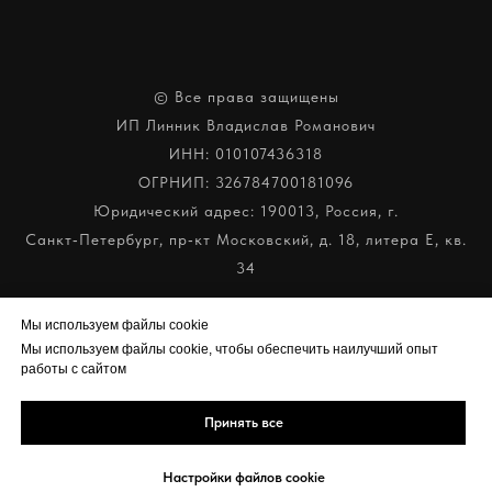
© Все права защищены
ИП Линник Владислав Романович
ИНН: 010107436318
ОГРНИП: 326784700181096
Юридический адрес: 190013, Россия, г.
Санкт‑Петербург, пр‑кт Московский, д. 18, литера Е, кв.
34
e-mail: LINNIK@VR-LINNIK.RU
Мы используем файлы cookie
Мы используем файлы cookie, чтобы обеспечить наилучший опыт
работы с сайтом
Принять все
Настройки файлов cookie
Tilda
Made on