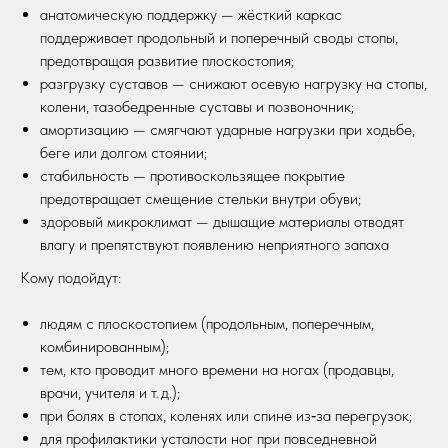
анатомическую поддержку — жёсткий каркас
поддерживает продольный и поперечный своды стопы,
предотвращая развитие плоскостопия;
разгрузку суставов — снижают осевую нагрузку на стопы,
колени, тазобедренные суставы и позвоночник;
амортизацию — смягчают ударные нагрузки при ходьбе,
беге или долгом стоянии;
стабильность — противоскользящее покрытие
предотвращает смещение стельки внутри обуви;
здоровый микроклимат — дышащие материалы отводят
влагу и препятствуют появлению неприятного запаха
Кому подойдут:
людям с плоскостопием (продольным, поперечным,
комбинированным);
тем, кто проводит много времени на ногах (продавцы,
врачи, учителя и т. д.);
при болях в стопах, коленях или спине из‑за перегрузок;
для профилактики усталости ног при повседневной